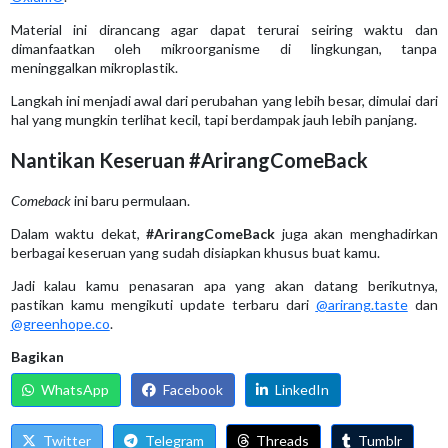
Material ini dirancang agar dapat terurai seiring waktu dan
dimanfaatkan oleh mikroorganisme di lingkungan, tanpa
meninggalkan mikroplastik.
Langkah ini menjadi awal dari perubahan yang lebih besar, dimulai dari
hal yang mungkin terlihat kecil, tapi berdampak jauh lebih panjang.
Nantikan Keseruan #ArirangComeBack
Comeback
ini baru permulaan.
Dalam waktu dekat,
#ArirangComeBack
juga akan menghadirkan
berbagai keseruan yang sudah disiapkan khusus buat kamu.
Jadi kalau kamu penasaran apa yang akan datang berikutnya,
pastikan kamu mengikuti update terbaru dari
@arirang.taste
dan
@greenhope.co
.
Bagikan
WhatsApp
Facebook
LinkedIn
Twitter
Telegram
Threads
Tumblr