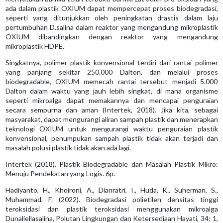
ada dalam plastik OXIUM dapat mempercepat proses biodegradasi,
seperti yang ditunjukkan oleh peningkatan drastis dalam laju
pertumbuhan D.salina dalam reaktor yang mengandung mikroplastik
OXIUM dibandingkan dengan reaktor yang mengandung
mikroplastik HDPE.
Singkatnya, polimer plastik konvensional terdiri dari rantai polimer
yang panjang sekitar 250.000 Dalton, dan melalui proses
biodegradable, OXIUM memecah rantai tersebut menjadi 5.000
Dalton dalam waktu yang jauh lebih singkat, di mana organisme
seperti mikroalga dapat memakannya dan mencapai penguraian
secara sempurna dan aman (Intertek, 2018). Jika kita, sebagai
masyarakat, dapat mengurangi aliran sampah plastik dan menerapkan
teknologi OXIUM untuk mengurangi waktu penguraian plastik
konvensional, penumpukan sampah plastik tidak akan terjadi dan
masalah polusi plastik tidak akan ada lagi.
Intertek (2018). Plastik Biodegradable dan Masalah Plastik Mikro:
Menuju Pendekatan yang Logis. 6p.
Hadiyanto, H., Khoironi, A., Dianratri, I., Huda, K., Suherman, S.,
Muhammad, F. (2022). Biodegradasi polietilen densitas tinggi
teroksidasi dan plastik teroksidasi menggunakan mikroalga
Dunaliellasalina, Polutan Lingkungan dan Ketersediaan Hayati, 34: 1,