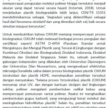
mempercepat penguraian molekul polimer hingga tereduksi menjadi
ukuran yang dapat terurai secara hayati (Intertek, 2018). Untuk
menjelaskan plastik biodegradable lebih lanjut, CEN/TR 15351
mendefinisikannya sebagai, "degradasi yang diidentifikasi sebagai
hasil dari fenomena oksidatif dan yang dimediasi oleh sel, baik secara
simultan maupun berurutan."
Untuk membuktikan bahwa OXIUM memang mempercepat proses
biodegradasi, OXIUM telah melewati berbagai proses pengujian dan
sertifikasi seperti ASTM D-6954 (Panduan Standar untuk
Mengekspos dan Menguji Plastik yang Terurai di Lingkungan dengan
Kombinasi Oksidasi dan Biodegradasi), Ekolabel Indonesia, Ekolabel
Malaysia dan Ekolabel Singapura. Selain itu, sebuah penelitian
gabungan independen yang dilakukan oleh Universitas Diponegoro
dan Universitas Dian Nuswantoro, yang mengevaluasi efektivitas
mikroalga Dunaliella salina dalam proses biodegradasi plastik OXIUM
teroksidasi dan plastik HDPE, menyimpulkan penelitian tersebut
dengan menyatakan, "Selama proses fotooksidasi, plastik (OXIUM)
menyerap sinar UV, dan dengan bantuan oksigen dari lingkungan
sekitar, polimer mengalami pembentukan radikal bebas yang
mempercepat pemutusan rantai polimer. Reaksi ini menghasilkan
pembentukan gugus karbonil, yang mengurangi berat molekul dan
meningkatkan hidrofilisitas plastik." Selain itu, penelitian tersebut
menyatakan bahwa telah terbukti bahwa zat aditif pro-oksidan yang