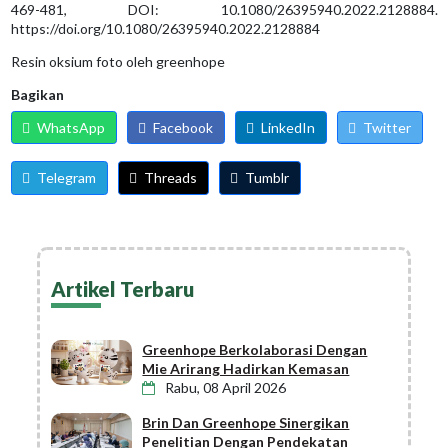
469-481, DOI: 10.1080/26395940.2022.2128884.
https://doi.org/10.1080/26395940.2022.2128884
Resin oksium foto oleh greenhope
Bagikan
WhatsApp
Facebook
LinkedIn
Twitter
Telegram
Threads
Tumblr
Artikel Terbaru
Greenhope Berkolaborasi Dengan
Mie Arirang Hadirkan Kemasan
Rabu, 08 April 2026
Brin Dan Greenhope Sinergikan
Penelitian Dengan Pendekatan